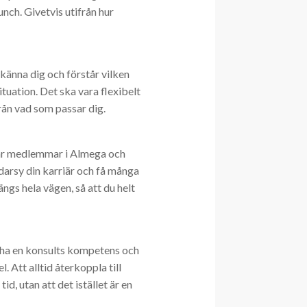
unch. Givetvis utifrån hur
nna dig och förstår vilken
ituation. Det ska vara flexibelt
från vad som passar dig.
 är medlemmar i Almega och
ddarsy din karriär och få många
gs hela vägen, så att du helt
tcha en konsults kompetens och
. Att alltid återkoppla till
d, utan att det istället är en