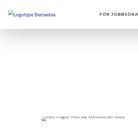
FÖR JOBBSÖK
Fem frågo
Anna