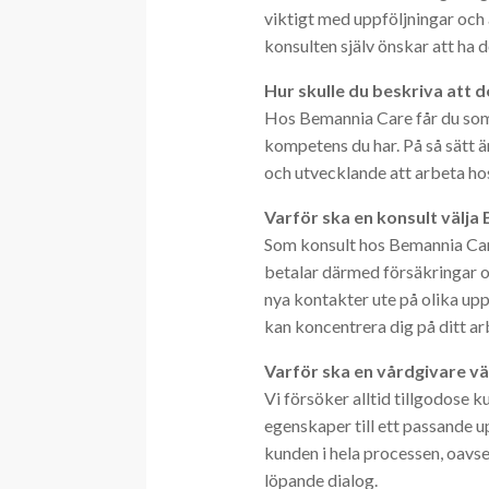
viktigt med uppföljningar och a
konsulten själv önskar att ha d
Hur skulle du beskriva att
Hos Bemannia Care får du som
kompetens du har. På så sätt är
och utvecklande att arbeta hos 
Varför ska en konsult välj
Som konsult hos Bemannia Care
betalar därmed försäkringar oc
nya kontakter ute på olika upp
kan koncentrera dig på ditt ar
Varför ska en vårdgivare vän
Vi försöker alltid tillgodose 
egenskaper till ett passande up
kunden i hela processen, oavset
löpande dialog.