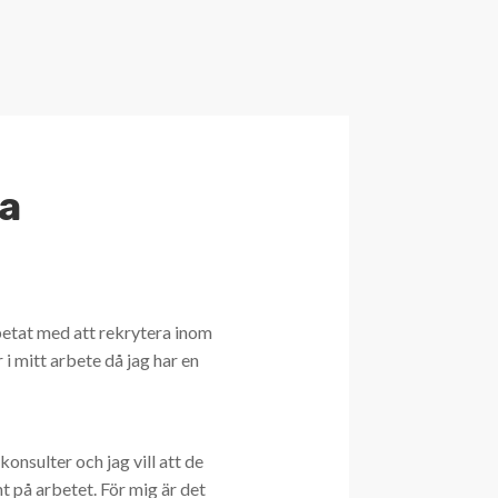
a
etat med att rekrytera inom
 i mitt arbete då jag har en
onsulter och jag vill att de
t på arbetet. För mig är det