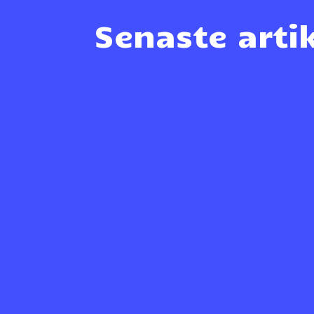
Senaste arti
Bemannia FC Stockholm är Svenska mästare i 
in i sista sekunden mot Lund FC, 3-1. När slu
Sponsring Bemannia är engagerade i en rad o
att höra av dig om du har några funderinga