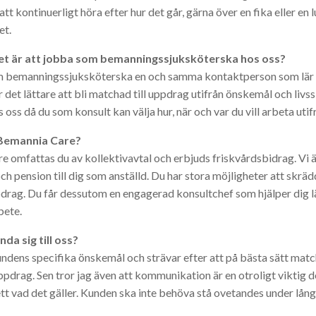
tt kontinuerligt höra efter hur det går, gärna över en fika eller en l
et.
 det är att jobba som bemanningssjuksköterska hos oss?
 bemanningssjuksköterska en och samma kontaktperson som lär kä
 det lättare att bli matchad till uppdrag utifrån önskemål och livss
oss då du som konsult kan välja hur, när och var du vill arbeta uti
a Bemannia Care?
 omfattas du av kollektivavtal och erbjuds friskvårdsbidrag. Vi
h pension till dig som anställd. Du har stora möjligheter att skrä
drag. Du får dessutom en engagerad konsultchef som hjälper dig län
bete.
da sig till oss?
kundens specifika önskemål och strävar efter att på bästa sätt ma
pdrag. Sen tror jag även att kommunikation är en otroligt viktig del
t vad det gäller. Kunden ska inte behöva stå ovetandes under lång ti