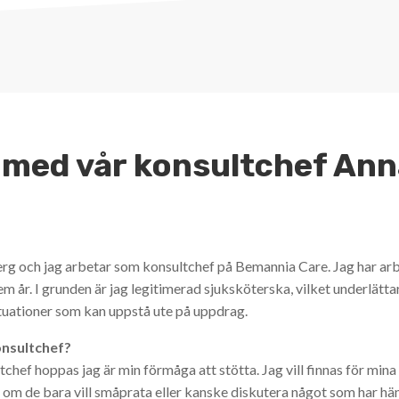
 med vår konsultchef Ann
 och jag arbetar som konsultchef på Bemannia Care. Jag har arb
em år. I grunden är jag legitimerad sjuksköterska, vilket underlättar
ituationer som kan uppstå ute på uppdrag.
onsultchef?
hef hoppas jag är min förmåga att stötta. Jag vill finnas för mina k
 om de bara vill småprata eller kanske diskutera något som har hän