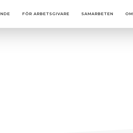
ANDE
FÖR ARBETSGIVARE
SAMARBETEN
OM
r med vår kons