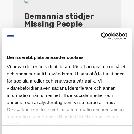
Bemannia stödjer
Missing People
Bemannia stödjer
Nattvandrarna
Denna webbplats använder cookies
Vi använder enhetsidentifierare för att anpassa innehållet
och annonserna till användarna, tillhandahålla funktioner
för sociala medier och analysera vår trafik. Vi
Hockey Allsvenskan
vidarebefordrar även sådana identifierare och annan
är igång!
information från din enhet till de sociala medier och
annons- och analysföretag som vi samarbetar med.
Vi är glada att hockeysäsongen 2023/2024
har börjat och Bemannia är stolt sponsor av
Dessa kan i sin tur kombinera informationen med annan
AIK Hockey. Vi följer deras framgångar med
information som du har tillhandahållit eller som de har
stort intresse och önskar dem all lycka till på
samlat in när du har använt deras tjänster.
deras resa.
Samtyckesval