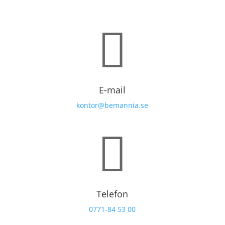

E-mail
kontor@bemannia.se

Telefon
0771-84 53 00