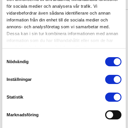
för sociala medier och analysera vår trafik. Vi
vidarebefordrar även sådana identifierare och annan
Skicka
information från din enhet till de sociala medier och
annons- och analysföretag som vi samarbetar med.
Dessa kan i sin tur kombinera informationen med annan
information som du har tillhandahållit eller som de har
Bemannia AB
samlat in när du har använt deras tjänster.
Huvudkontor:
0771-84 53 00
Samtyckesval
Snabbemanning:
08-122 00 450
Nödvändig
Skyddsombud:
Krisztina Csicsak
Inställningar
Hitta till Stockholms kontoret
Statistik
Hitta till Göteborgskontoret
Marknadsföring