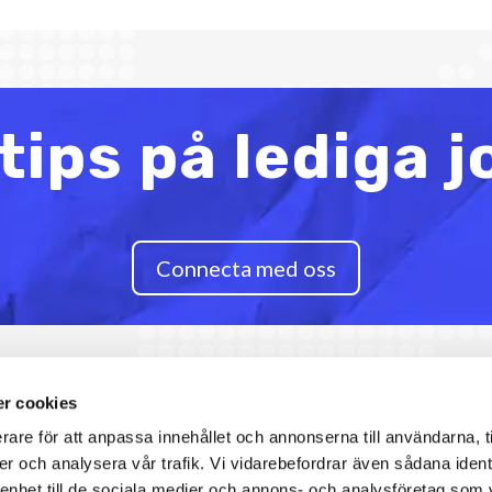
tips på lediga 
Connecta med oss
r cookies
rare för att anpassa innehållet och annonserna till användarna, t
er och analysera vår trafik. Vi vidarebefordrar även sådana ident
 enhet till de sociala medier och annons- och analysföretag som 