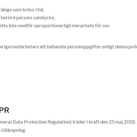
länge som krävs i tid,
 berörd persons samtycke,
detta inte medför oproportionerligt merarbete för oss
övriga medarbetare att behandla personuppgifter enligt denna pol
DPR
ral Data Protection Regulation) träder i kraft den 25 maj 2018.
 tillämpning.