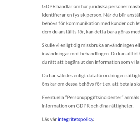
GDPR handlar om hur juridiska personer måste
identifierar en fysisk person. När du blir anst
behövs för kommunikation med kunder och lever
dem du anställts för, kan detta bara göras med
Skulle vi enligt dig missbruka användningen elle
invändningar mot behandlingen. Du kan alltid 
du rätt att begära ut den information som vi lag
Du har således enligt dataförordningen rättigh
önskar om dessa behövs för t.ex. att betala ska
Eventuella ”Personuppgiftsincidenter” anmäls 
information om GDPR och dina rättigheter.
Läs vår
integritetspolicy
.