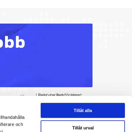
jobb
Tillåt alla
illhandahålla
ifierare och
Tillåt urval
vi