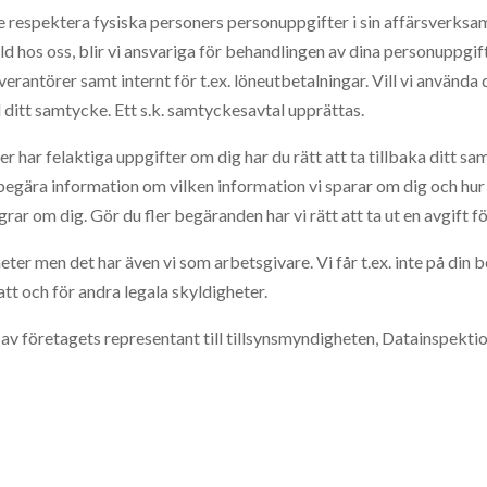
 respektera fysiska personers personuppgifter i sin affärsverks
älld hos oss, blir vi ansvariga för behandlingen av dina personuppgi
antörer samt internt för t.ex. löneutbetalningar. Vill vi använd
 ditt samtycke. Ett s.k. samtyckesavtal upprättas.
r har felaktiga uppgifter om dig har du rätt att ta tillbaka ditt sam
begära information om vilken information vi sparar om dig och hur
rar om dig. Gör du fler begäranden har vi rätt att ta ut en avgift fö
eter men det har även vi som arbetsgivare. Vi får t.ex. inte på din
tt och för andra legala skyldigheter.
av företagets representant till tillsynsmyndigheten, Datainspekti