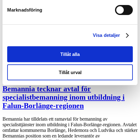
Marknadsföring
Bemannia tecknar avtal med KTH för
växeltelefonister med kort inställelsetid
Visa detaljer
Bemannia har tilldelats ett ramavtal med Kungliga Tekniska
högskolan (KTH) avseende växeltelefonister med kort inställelsetid.
Avtalet löper från den 18 juni 2026 till den 17 juni 2028, med
möjlighet till förlängning i ytterligare två år genom optioner om 1+1
Tillåt alla
år....
Tillåt urval
Bemannia tecknar avtal för
specialistbemanning inom utbildning i
Falun-Borlänge-regionen
Bemannia har tilldelats ett ramavtal för bemanning av
specialisttjänster inom utbildning i Falun-Borlänge-regionen. Avtalet
omfattar kommunerna Borlänge, Hedemora och Ludvika och stärker
Bemannias position som en ledande leverantör av