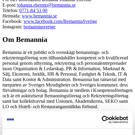
E-post:
johanna.ebermo@bemannia.se
Telefon:
0771-84 53 00
Hemsida:
www.bemannia.se
Facebook:
www.facebook.com/BemanniaSverige
Instagram:
bemanniasverige
Om Bemannia
Bemannia är ett publikt och svenskägt bemannings- och
rekryteringsföretag som tillhandahåller kompetent och kvalificerad
personal genom uthyrning, rekrytering och personalentreprenader
inom Organisation & Ledarskap, PR & Information, Marknad &
Sälj, Ekonomi, Juridik, HR & Personal, Fastighet & Teknik, IT &
Data samt Kontor & Administration. Bemannia har ramavtal med
merparten av Sveriges Myndigheter och Sveriges kommuner, dess
förvaltningar och bolag. Bemannia är medlem i Kompetensföretagen
och är ett auktoriserat Bemanningsföretag och Rekryteringsföretag
samt har kollektivavtal med Unionen, Akademikerna, SEKO samt
LO och Hotell- och Restauranganställdas förbund.
Bemannia är certifierat enligt:
SS-EN ISO 9001:2015, Ledningssystem för kvalitet,
SS-EN ISO 14001:2015, Miljöledningssystem – krav och
vägledning,