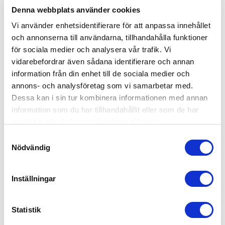
SS-ISO 45001:2023, Ledningssystem för arbetsmiljö samt
Denna webbplats använder cookies
SS-ISO/IEC 27001:2022, Ledningssystem för informationssäkerhet.
Vi använder enhetsidentifierare för att anpassa innehållet
Ledningen för bolaget har varit verksam i branschen i 40 år.
och annonserna till användarna, tillhandahålla funktioner
Se alla pressreleases
för sociala medier och analysera vår trafik. Vi
←
Äldre artikel
Nyare artikel
→
vidarebefordrar även sådana identifierare och annan
information från din enhet till de sociala medier och
Senaste artiklarna
annons- och analysföretag som vi samarbetar med.
Dessa kan i sin tur kombinera informationen med annan
information som du har tillhandahållit eller som de har
samlat in när du har använt deras tjänster.
Bemannia tecknar nytt ramavtal med
Samtyckesval
Bodens kommun
Nödvändig
Bemannia har tecknat ett nytt ramavtal med Bodens kommun
avseende bemanning av biståndshandläggare inom socialtjänsten.
Inställningar
Avtalet stärker Bemannias närvaro inom social bemanning och
innebär att bolaget kan bidra med kvalificerade socionomkonsulter
när kommunen behöver...
Statistik