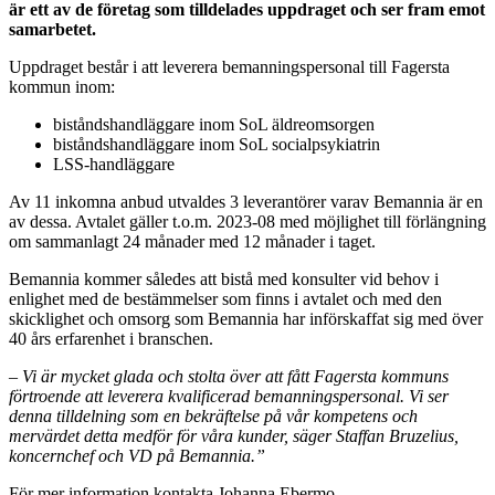
är ett av de företag som tilldelades uppdraget och ser fram emot
samarbetet.
Uppdraget består i att leverera bemanningspersonal till Fagersta
kommun inom:
biståndshandläggare inom SoL äldreomsorgen
biståndshandläggare inom SoL socialpsykiatrin
LSS-handläggare
Av 11 inkomna anbud utvaldes 3 leverantörer varav Bemannia är en
av dessa. Avtalet gäller t.o.m. 2023-08 med möjlighet till förlängning
om sammanlagt 24 månader med 12 månader i taget.
Bemannia kommer således att bistå med konsulter vid behov i
enlighet med de bestämmelser som finns i avtalet och med den
skicklighet och omsorg som Bemannia har införskaffat sig med över
40 års erfarenhet i branschen.
–
Vi är mycket glada och stolta över att fått Fagersta kommuns
förtroende att leverera kvalificerad bemanningspersonal. Vi ser
denna tilldelning som en bekräftelse på vår kompetens och
mervärdet detta medför för våra kunder, säger Staffan Bruzelius,
koncernchef och VD på Bemannia.”
För mer information kontakta Johanna Ebermo