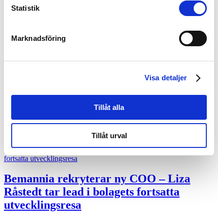
Statistik
läs mer
Marknadsföring
Bemannia vinner upphandling i Haninge
och Nynäshamn – rangordnas etta inom
rekrytering och search
Visa detaljer
Bemannia har tilldelats ramavtal med Haninge och Nynäshamns
kommuner avseende externt stöd vid rekrytering och search. Avtalet
Tillåt alla
omfattar rekrytering av såväl ledande befattningar som chefer och
specialister.
Tillåt urval
läs mer
Bemannia rekryterar ny COO – Liza
Råstedt tar lead i bolagets fortsatta
utvecklingsresa