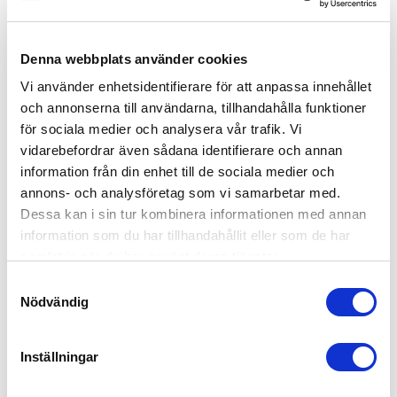
Nytt rekordkvartal för Bemannia – stark
Denna webbplats använder cookies
utveckling i växande marknad
Vi använder enhetsidentifierare för att anpassa innehållet
och annonserna till användarna, tillhandahålla funktioner
Bemannia inleder 2026 med sitt starkaste kvartal hittills och sätter
för sociala medier och analysera vår trafik. Vi
därmed en ny nivå för bolagets utveckling. I en marknad där
efterfrågan på flexibla kompetenslösningar fortsätter att öka, visar
vidarebefordrar även sådana identifierare och annan
bolaget både tillväxt och stabilitet. Branschdata från...
information från din enhet till de sociala medier och
annons- och analysföretag som vi samarbetar med.
läs mer
Dessa kan i sin tur kombinera informationen med annan
information som du har tillhandahållit eller som de har
samlat in när du har använt deras tjänster.
Bemannia tilldelas avtal med Region
Samtyckesval
Gävleborg inom IT-konsulttjänster
Nödvändig
Region Gävleborg ansvarar för en bred samhällsverksamhet som
omfattar hälso- och sjukvård, tandvård, regional kollektivtrafik,
Inställningar
kultur, utbildning samt delar av det regionala utvecklingsarbetet.
Regionen har cirka 280 000 invånare, fördelade över landskapen
Gästrikland...