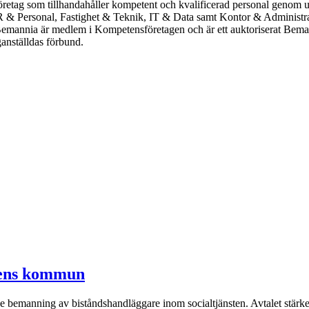
öretag som tillhandahåller kompetent och kvalificerad personal genom 
 & Personal, Fastighet & Teknik, IT & Data samt Kontor & Administr
emannia är medlem i Kompetensföretagen och är ett auktoriserat Beman
nställdas förbund.
dens kommun
bemanning av biståndshandläggare inom socialtjänsten. Avtalet stärke