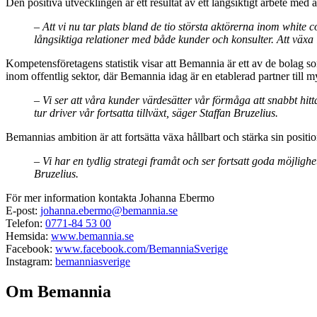
Den positiva utvecklingen är ett resultat av ett långsiktigt arbete med 
– Att vi nu tar plats bland de tio största aktörerna inom white col
långsiktiga relationer med både kunder och konsulter. Att växa
Kompetensföretagens statistik visar att Bemannia är ett av de bolag som
inom offentlig sektor, där Bemannia idag är en etablerad partner till
– Vi ser att våra kunder värdesätter vår förmåga att snabbt hitt
tur driver vår fortsatta tillväxt, säger Staffan Bruzelius.
Bemannias ambition är att fortsätta växa hållbart och stärka sin posit
– Vi har en tydlig strategi framåt och ser fortsatt goda möjlighet
Bruzelius.
För mer information kontakta Johanna Ebermo
E-post:
johanna.ebermo@bemannia.se
Telefon:
0771-84 53 00
Hemsida:
www.bemannia.se
Facebook:
www.facebook.com/BemanniaSverige
Instagram:
bemanniasverige
Om Bemannia