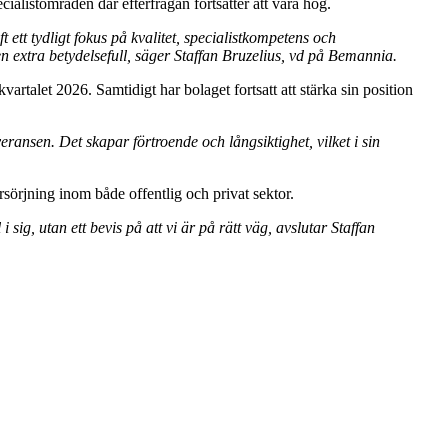
cialistområden där efterfrågan fortsätter att vara hög.
ft ett tydligt fokus på kvalitet, specialistkompetens och
 extra betydelsefull, säger Staffan Bruzelius, vd på Bemannia.
rtalet 2026. Samtidigt har bolaget fortsatt att stärka sin position
eransen. Det skapar förtroende och långsiktighet, vilket i sin
rsörjning inom både offentlig och privat sektor.
 sig, utan ett bevis på att vi är på rätt väg, avslutar Staffan