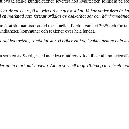
att bygga starka kundrelationer, leverera hög kvalitet och fokusera på spe
lar är ett kvitto på att vårt arbete ger resultat. Vi har under flera år ha
 i en marknad som fortsatt präglas av osäkerhet gör den här framgången
 ökat sin marknadsandel mest mellan fjärde kvartalet 2025 och första kva
 myndigheter, kommuner och regioner över hela landet.
a rätt kompetens, samtidigt som vi håller en hög kvalitet genom hela lev
ion som en av Sveriges ledande leverantörer av kvalificerad kompetensfö
er att ta marknadsandelar. Att nu vara ett topp 10-bolag är inte ett mål i