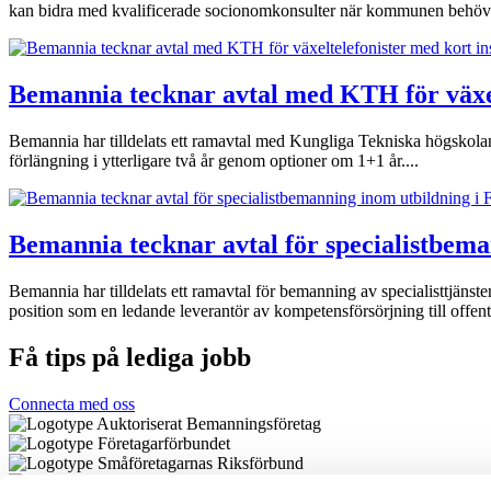
kan bidra med kvalificerade socionomkonsulter när kommunen behöve
Bemannia tecknar avtal med KTH för växelt
Bemannia har tilldelats ett ramavtal med Kungliga Tekniska högskolan (
förlängning i ytterligare två år genom optioner om 1+1 år....
Bemannia tecknar avtal för specialistbem
Bemannia har tilldelats ett ramavtal för bemanning av specialisttjä
position som en ledande leverantör av kompetensförsörjning till offentl
Få tips på lediga jobb
Connecta med oss