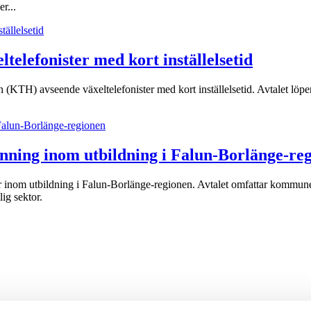
r...
elefonister med kort inställelsetid
KTH) avseende växeltelefonister med kort inställelsetid. Avtalet löper 
anning inom utbildning i Falun-Borlänge-re
nster inom utbildning i Falun-Borlänge-regionen. Avtalet omfattar kom
ig sektor.