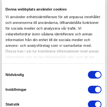
inom Organisation & Ledarskap, PR & Information, Marknad &
Sälj, Ekonomi, Juridik, HR & Personal, Fastighet & Teknik, IT &
Denna webbplats använder cookies
Data samt Kontor & Administration. Bemannia har ramavtal med
Vi använder enhetsidentifierare för att anpassa innehållet
merparten av Sveriges Myndigheter och Sveriges kommuner, dess
förvaltningar och bolag. Bemannia är medlem i Kompetensföretagen
och annonserna till användarna, tillhandahålla funktioner
och är ett auktoriserat Bemanningsföretag och Rekryteringsföretag
för sociala medier och analysera vår trafik. Vi
samt har kollektivavtal med Unionen, Akademikerna, SEKO samt
vidarebefordrar även sådana identifierare och annan
LO och Hotell- och Restauranganställdas förbund.
information från din enhet till de sociala medier och
Bemannia är certifierat enligt:
annons- och analysföretag som vi samarbetar med.
SS-EN ISO 9001:2015, Ledningssystem för kvalitet,
SS-EN ISO 14001:2015, Miljöledningssystem – krav och
Dessa kan i sin tur kombinera informationen med annan
vägledning,
information som du har tillhandahållit eller som de har
SS-ISO 45001:2023, Ledningssystem för arbetsmiljö samt
samlat in när du har använt deras tjänster.
SS-ISO/IEC 27001:2022, Ledningssystem för informationssäkerhet.
Samtyckesval
Ledningen för bolaget har varit verksam i branschen i 40 år.
Nödvändig
Se alla pressreleases
←
Äldre artikel
Nyare artikel
→
Inställningar
Senaste artiklarna
Statistik