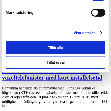
Bemannia tecknar nytt ramavtal med
Marknadsföring
Bodens kommun
Bemannia har tecknat ett nytt ramavtal med Bodens kommun
Visa detaljer
avseende bemanning av biståndshandläggare inom socialtjänsten.
Avtalet stärker Bemannias närvaro inom social bemanning och
innebär att bolaget kan bidra med kvalificerade socionomkonsulter
när kommunen behöver...
Tillåt alla
Tillåt urval
Bemannia tecknar avtal med KTH för
växeltelefonister med kort inställelsetid
Bemannia har tilldelats ett ramavtal med Kungliga Tekniska
högskolan (KTH) avseende växeltelefonister med kort inställelsetid.
Avtalet löper från den 18 juni 2026 till den 17 juni 2028, med
möjlighet till förlängning i ytterligare två år genom optioner om 1+1
år....