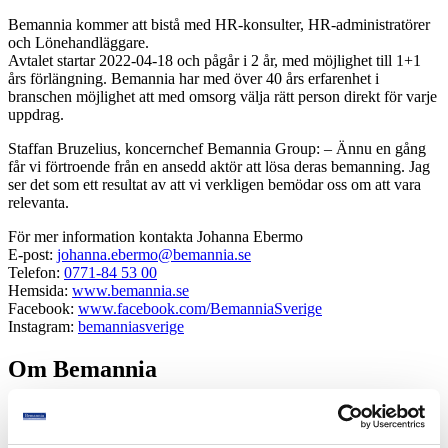
Bemannia kommer att bistå med HR-konsulter, HR-administratörer
och Lönehandläggare.
Avtalet startar 2022-04-18 och pågår i 2 år, med möjlighet till 1+1
års förlängning. Bemannia har med över 40 års erfarenhet i
branschen möjlighet att med omsorg välja rätt person direkt för varje
uppdrag.
Staffan Bruzelius, koncernchef Bemannia Group: – Ännu en gång
får vi förtroende från en ansedd aktör att lösa deras bemanning. Jag
ser det som ett resultat av att vi verkligen bemödar oss om att vara
relevanta.
För mer information kontakta Johanna Ebermo
E-post:
johanna.ebermo@bemannia.se
Telefon:
0771-84 53 00
Hemsida:
www.bemannia.se
Facebook:
www.facebook.com/BemanniaSverige
Instagram:
bemanniasverige
Om Bemannia
Bemannia är ett publikt och svenskägt bemannings- och
rekryteringsföretag som tillhandahåller kompetent och kvalificerad
personal genom uthyrning, rekrytering och personalentreprenader