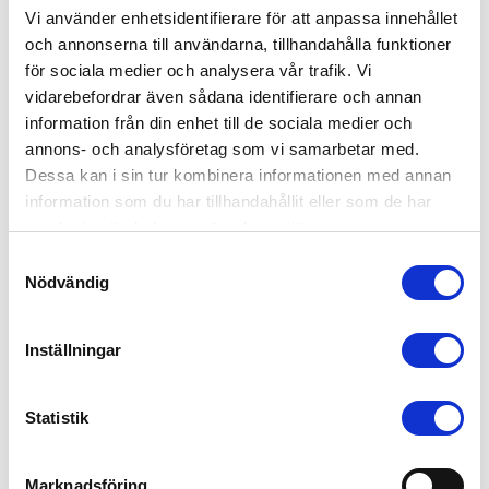
Vi använder enhetsidentifierare för att anpassa innehållet
SS-ISO/IEC 27001:2022, Ledningssystem för
och annonserna till användarna, tillhandahålla funktioner
informationssäkerhet.
för sociala medier och analysera vår trafik. Vi
Ledningen för bolaget har varit verksam i
vidarebefordrar även sådana identifierare och annan
branschen i 40 år.
information från din enhet till de sociala medier och
annons- och analysföretag som vi samarbetar med.
Dessa kan i sin tur kombinera informationen med annan
Se alla pressreleaser
information som du har tillhandahållit eller som de har
samlat in när du har använt deras tjänster.
Samtyckesval
Nödvändig
Inställningar
←
Äldre artikel
Nyare artikel
→
Statistik
Marknadsföring