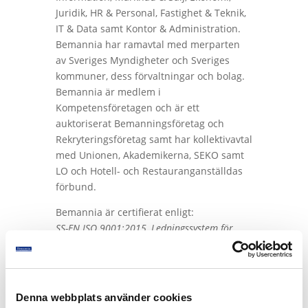
Juridik, HR & Personal, Fastighet & Teknik,
IT & Data samt Kontor & Administration.
Bemannia har ramavtal med merparten
av Sveriges Myndigheter och Sveriges
kommuner, dess förvaltningar och bolag.
Bemannia är medlem i
Kompetensföretagen och är ett
auktoriserat Bemanningsföretag och
Rekryteringsföretag samt har kollektivavtal
med Unionen, Akademikerna, SEKO samt
LO och Hotell- och Restauranganställdas
förbund.
Bemannia är certifierat enligt:
SS-EN ISO 9001:2015, Ledningssystem för
kvalitet,
SS-EN ISO 14001:2015, Miljöledningssystem –
krav och vägledning,
SS-ISO 45001:2023, Ledningssystem för
Denna webbplats använder cookies
arbetsmiljö samt