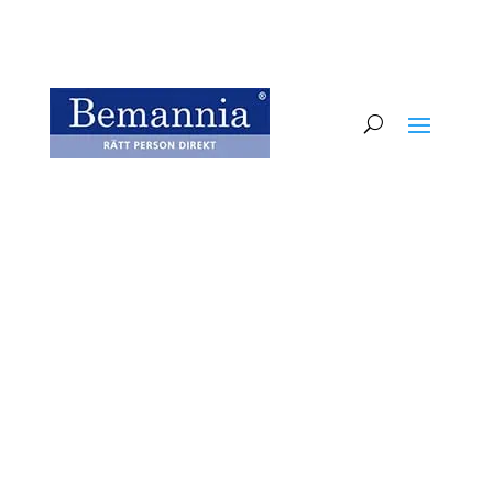
Bemannia är ett av de 25
största bolagen i
kompetensbranschen