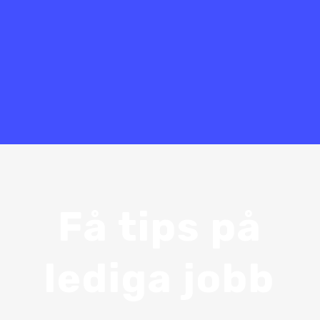
kommunerna Borlänge, Hedemora och Ludvika
och stärker Bemannias position som en
ledande leverantör av kompetensförsörjning till
offentlig sektor.
Få tips på
lediga jobb