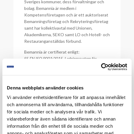
Sveriges kommuner, dess förvaltningar och
bolag. Bemannia är medlem i
Kompetensföretagen och är ett auktoriserat
Bemanningsföretag och Rekryteringsföretag
samt har kollektivavtal med Unionen,
Akademikerna, SEKO samt LO och Hotell- och
Restauranganställdas förbund.
Bemannia är certifierat enligt:
SS-EN ISO 9001:2015, Ledningssystem för
kvalitet,
SS-EN ISO 14001:2015, Miljöledningssystem –
krav och vägledning,
SS-ISO 45001:2023, Ledningssystem för
Denna webbplats använder cookies
arbetsmiljö samt
Vi använder enhetsidentifierare för att anpassa innehållet
SS-ISO/IEC 27001:2022, Ledningssystem för
och annonserna till användarna, tillhandahålla funktioner
informationssäkerhet.
för sociala medier och analysera vår trafik. Vi
Ledningen för bolaget har varit verksam i
vidarebefordrar även sådana identifierare och annan
branschen i över 45 år.
information från din enhet till de sociala medier och
annons- och analysföretag som vi samarbetar med.