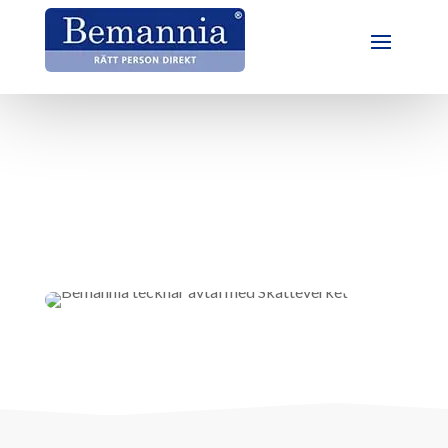
Bemannia tecknar avtal med
Skatteverket