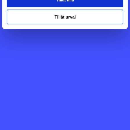
Tillåt urval
Bemannia har tecknat ett nytt ramavtal med
Bodens kommun avseende bemanning av
biståndshandläggare inom socialtjänsten.
Avtalet stärker Bemannias närvaro inom social
bemanning och innebär att bolaget kan bidra
med kvalificerade socionomkonsulter när
kommunen behöver...