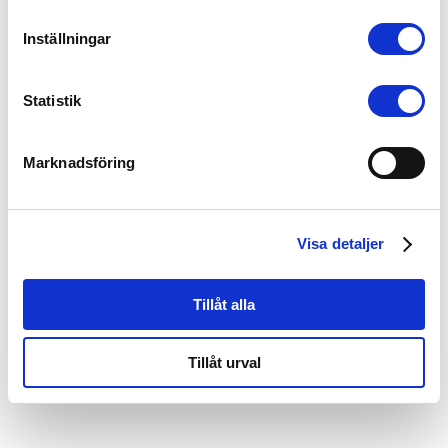
Inställningar
Statistik
Marknadsföring
Bemannia har tecknat ett nytt ramavtal med
Bodens kommun avseende bemanning av
biståndshandläggare inom socialtjänsten.
Avtalet stärker Bemannias närvaro inom social
Visa detaljer
bemanning och innebär att bolaget kan bidra
med kvalificerade socionomkonsulter när
Tillåt alla
kommunen behöver...
Tillåt urval