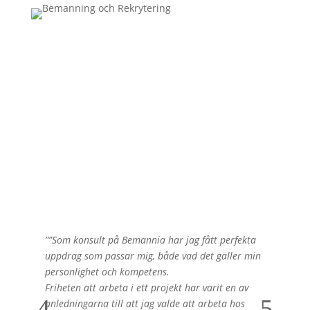
Vad säger några av våra
konsulter?
””Som konsult på Bemannia har jag fått perfekta
”Be
uppdrag som passar mig, både vad det gäller min
arb
personlighet och kompetens.
arb
Friheten att arbeta i ett projekt har varit en av
anledningarna till att jag valde att arbeta hos