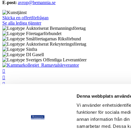
E-post:
avrop@bemannia.se
Skicka en offertförfrågan
Se alla lediga tjänster




Denna webbplats använde


Vi använder enhetsidentifie

funktioner för sociala medi

annan information från din
samarbetar med. Dessa kan
Personuppgiftspolicy
|
Cookiepolicy
|
Visselblåsning