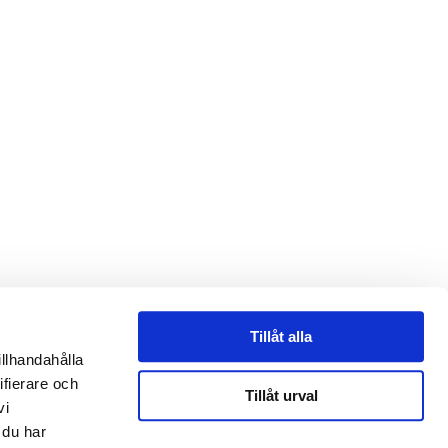
Tillåt alla
illhandahålla
ifierare och
Tillåt urval
vi
 du har