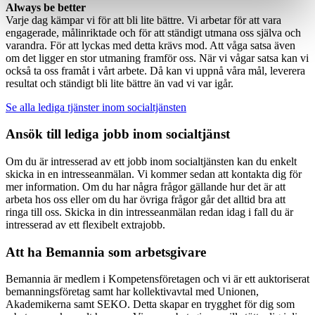
Always be better
Varje dag kämpar vi för att bli lite bättre. Vi arbetar för att vara
engagerade, målinriktade och för att ständigt utmana oss själva och
varandra. För att lyckas med detta krävs mod. Att våga satsa även
om det ligger en stor utmaning framför oss. När vi vågar satsa kan vi
också ta oss framåt i vårt arbete. Då kan vi uppnå våra mål, leverera
resultat och ständigt bli lite bättre än vad vi var igår.
Se alla lediga tjänster inom socialtjänsten
Ansök till lediga jobb inom socialtjänst
Om du är intresserad av ett jobb inom socialtjänsten kan du enkelt
skicka in en intresseanmälan. Vi kommer sedan att kontakta dig för
mer information. Om du har några frågor gällande hur det är att
arbeta hos oss eller om du har övriga frågor går det alltid bra att
ringa till oss. Skicka in din intresseanmälan redan idag i fall du är
intresserad av ett flexibelt extrajobb.
Att ha Bemannia som arbetsgivare
Bemannia är medlem i Kompetensföretagen och vi är ett auktoriserat
bemanningsföretag samt har kollektivavtal med Unionen,
Akademikerna samt SEKO. Detta skapar en trygghet för dig som