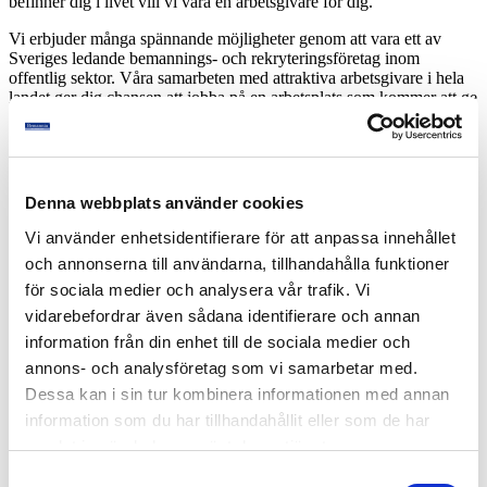
befinner dig i livet vill vi vara en arbetsgivare för dig.
Vi erbjuder många spännande möjligheter genom att vara ett av
Sveriges ledande bemannings- och rekryteringsföretag inom
offentlig sektor. Våra samarbeten med attraktiva arbetsgivare i hela
landet ger dig chansen att jobba på en arbetsplats som kommer att ge
dig värdefull erfarenhet för hela ditt yrkesliv.
Denna webbplats använder cookies
Vi använder enhetsidentifierare för att anpassa innehållet
och annonserna till användarna, tillhandahålla funktioner
för sociala medier och analysera vår trafik. Vi
vidarebefordrar även sådana identifierare och annan
Open your mind
Hos oss strävar vi efter att ha ett öppet sinne. Att respektera alla vi
information från din enhet till de sociala medier och
möter och varandras olikheter. Ett öppet sinne för oss innebär också
annons- och analysföretag som vi samarbetar med.
att vara inkluderande, accepterande och att möjliggöra en kreativ
Dessa kan i sin tur kombinera informationen med annan
miljö. Där alla medarbetare känner sig trygga och vågar komma med
nya idéer och flexibla lösningar. Ett klimat som gör oss motiverade
information som du har tillhandahållit eller som de har
och som tar oss vidare på vår framgångsresa.
samlat in när du har använt deras tjänster.
Samtyckesval