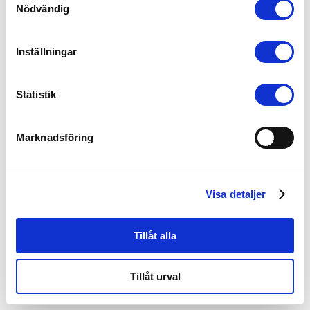
Nödvändig
Inställningar
Statistik
Together we care
Vi bryr oss om varandra och värnar om alla våra relationer. Oavsett
om det handlar om ett spännande samarbete, ett nytt projekt eller en
Marknadsföring
nyanställd är
detta lika viktigt. Vi vill i alla våra
möten vara positiva
och förstående. Om vi dessutom stöttar och lyfter varandra på vägen
kommer vi tillsammans att kunna skapa den bästa möjliga
upplevelsen.
Visa detaljer
Tillåt alla
Tillåt urval