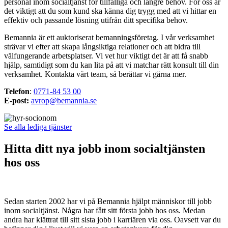
personal inom socialtjänst för tillfälliga och längre behov. För oss är
det viktigt att du som kund ska känna dig trygg med att vi hittar en
effektiv och passande lösning utifrån ditt specifika behov.
Bemannia är ett auktoriserat bemanningsföretag. I vår verksamhet
strävar vi efter att skapa långsiktiga relationer och att bidra till
välfungerande arbetsplatser. Vi vet hur viktigt det är att få snabb
hjälp, samtidigt som du kan lita på att vi matchar rätt konsult till din
verksamhet. Kontakta vårt team, så berättar vi gärna mer.
Telefon
:
0771-84 53 00
E-post:
avrop@bemannia.se
Se alla lediga tjänster
Hitta ditt nya jobb inom socialtjänsten
hos oss
Sedan starten 2002 har vi på Bemannia hjälpt människor till jobb
inom socialtjänst. Några har fått sitt första jobb hos oss. Medan
andra har klättrat till sitt sista jobb i karriären via oss. Oavsett var du