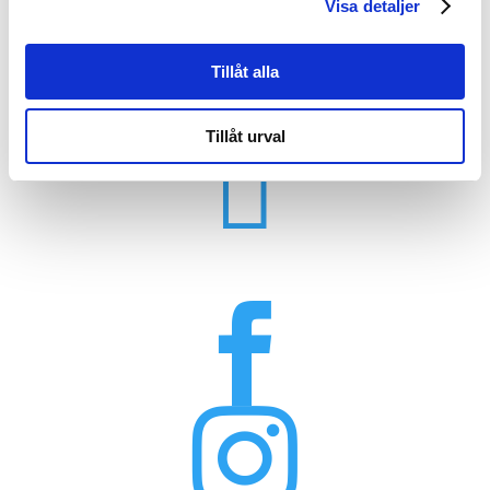
Visa detaljer

Tillåt alla
Tillåt urval


