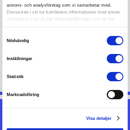
annons- och analysföretag som vi samarbetar med.
Dessa kan i sin tur kombinera informationen med annan
Se alla pressreleases
information som du har tillhandahållit eller som de har
samlat in när du har använt deras tjänster.
Samtyckesval
Nödvändig
Inställningar
←
Äldre artikel
Nyare artikel
→
Statistik
Marknadsföring
Visa detaljer
Senaste artiklarna