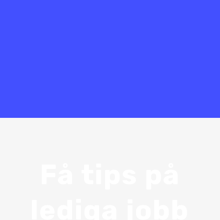
i Falun-Borlänge-regionen. Avtalet omfattar
kommunerna Borlänge, Hedemora och Ludvika
och stärker Bemannias position som en
ledande leverantör av kompetensförsörjning till
offentlig sektor.
Få tips på
lediga jobb