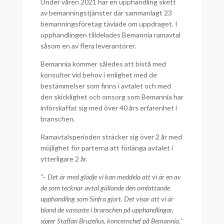
Under våren 2021 har en upphandling skett
av bemanningstjänster där sammanlagt 23
bemanningsföretag tävlade om uppdraget. I
upphandlingen tilldelades Bemannia ramavtal
såsom en av flera leverantörer.
Bemannia kommer således att bistå med
konsulter vid behov i enlighet med de
bestämmelser som finns i avtalet och med
den skicklighet och omsorg som Bemannia har
införskaffat sig med över 40 års erfarenhet i
branschen.
Ramavtalsperioden sträcker sig över 2 år med
möjlighet för parterna att förlänga avtalet i
ytterligare 2 år.
”– Det är med glädje vi kan meddela att vi är en av
de som tecknar avtal gällande den omfattande
upphandling som Sinfra gjort. Det visar att vi är
bland de vassaste i branschen på upphandlingar,
säger Staffan Bruzelius, koncernchef på Bemannia.”