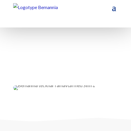
Bemannia tecknar ramavtal
med Sinfra