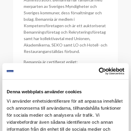
merparten av Sveriges Myndigheter och
Sveriges kommuner, dess förvaltningar och
bolag. Bemannia är medlem i
Kompetensföretagen och är ett auktoriserat
Bemanningsföretag och Rekryteringsföretag
samt har kollektivavtal med Unionen,
Akademikerna, SEKO samt LO och Hotell- och
Restauranganställdas förbund.
Bemannia är certifierat enligt:
SS-EN ISO 9001:2015, Ledningssystem för
kvalitet,
SS-EN ISO 14001:2015, Miljöledningssystem –
krav och vägledning,
Denna webbplats använder cookies
SS-ISO 45001:2023, Ledningssystem för
arbetsmiljö samt
Vi använder enhetsidentifierare för att anpassa innehållet
SS-ISO/IEC 27001:2022, Ledningssystem för
och annonserna till användarna, tillhandahålla funktioner
informationssäkerhet.
för sociala medier och analysera vår trafik. Vi
vidarebefordrar även sådana identifierare och annan
Ledningen för bolaget har varit verksam i
information från din enhet till de sociala medier och
branschen i 40 år.